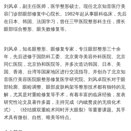
刘风卓，副主任医师，医学整形硕士。现任北京知音医疗美
容门诊部眼部修复中心院长。1982年起从事眼科临床，先后
在日本、韩国、法国学习，曾任三甲医院整形科主任，擅长
眼部综合整形、眼失败修复等。
刘风卓，知名眼整形、眼修复专家，专注眼部整形三十余
年，先后进修于国防科工委、北京黄寺美容外科医院、北京
同仁医院，北京协和医院等。并多次造访韩国、日本、美
国、香港、台湾等国家地区进行交流指导。并创办了北京知
音医疗美容医院眼整形修复医学研究院。刘风卓院长对于眼
部轮廓、眼睑调整、眼部皮肤构架等整形技术都有独特的见
解，尤其是对重睑修复等手术，有着丰富的临床经验，发表
研究性论文及著作多篇，主持完成《内眦赘皮的无痕化术
式》、《经结膜双重睑术同时开大眼裂》等重要课题。其手
术具有微创、自然、唯美等特点。