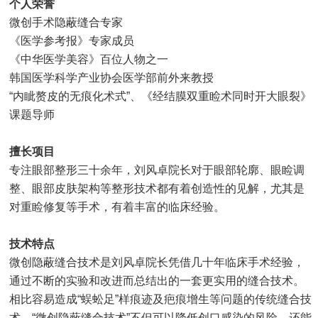
个人荣誉
微创手术隐蔽缝合专家
《医学参考报》专家成员
《中华医学美容》百位人物之一
韩国医学科学产业协会医学部前外来教授
“内眦赘皮的无痕化术式”、《经结膜双重睑术同时开大眼裂》
课题导师
擅长项目
专注眼部整形三十余年，刘风卓院长对于眼部轮廓、眼睑调
整、眼部皮肤架构等整形技术都有着创造性的见解，尤其是
对重睑修复等手术，有着丰富的临床经验。
技术特点
微创隐蔽缝合技术是刘风卓院长凭借几十年临床手术经验，
通过不断的实验和改进而总结出的一套更实用的缝合技术。
相比容易造成“蜈蚣足”样痕迹及疤痕增生等问题的传统缝合技
术，“微创隐蔽缝合技术”不但可以降低创口感染的风险，还能